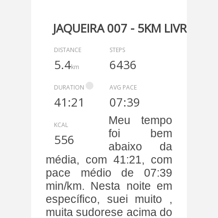
JAQUEIRA 007 - 5KM LIVRE
DISTANCE
STEPS
5.4
6436
km
DURATION
AVG PACE
41:21
07:39
Meu tempo
KCAL
foi bem
556
abaixo da
média, com 41:21, com
pace médio de 07:39
min/km. Nesta noite em
específico, suei muito ,
muita sudorese acima do