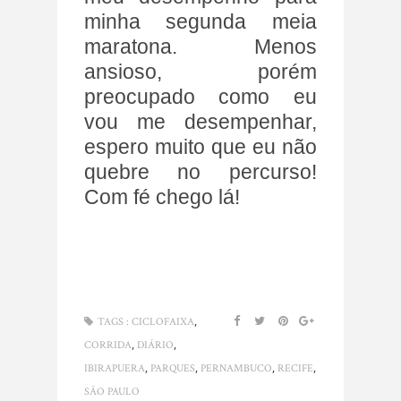
minha segunda meia
maratona. Menos
ansioso, porém
preocupado como eu
vou me desempenhar,
espero muito que eu não
quebre no percurso!
Com fé chego lá!
,
TAGS :
CICLOFAIXA
,
,
CORRIDA
DIÁRIO
,
,
,
,
IBIRAPUERA
PARQUES
PERNAMBUCO
RECIFE
SÃO PAULO