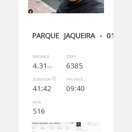
PARQUE JAQUEIRA - 014- 
10X100MO + 1KM MO + 10X1
DISTANCE
STEPS
4.31
6385
km
DURATION
AVG PACE
41:42
09:40
KCAL
516