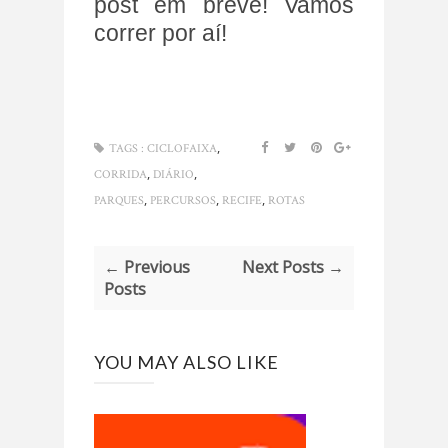
post em breve! Vamos
correr por aí!
,
TAGS :
CICLOFAIXA
,
,
CORRIDA
DIÁRIO
,
,
,
PARQUES
PERCURSOS
RECIFE
ROTAS
← Previous
Next Posts →
Posts
YOU MAY ALSO LIKE