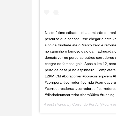
Neste último sábado tinha a missão de rea
percurso que conseguisse chegar a esta km
sítio da trindade até o Marco zero e retorn
no caminho o famoso galo da madrugada o 
demais ver no percurso outros corredores 
chegar no famoso galo. Após o km 12, senti
perto de casa já no espinheiro. Completare
12KM CM #boracorrer #boracorrerjovem #b
#corriporai #corredor #corrida #corridade
#corredoresderua #corredorpe #corredore
#diariodeumcorredor #bora30km #running
A post shared by
Correndo Por Aí
(@corri.po