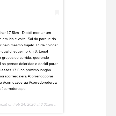
lizar 17.5km . Decidi montar um
 em ida e volta. Sai do parque do
ar pelo mesmo trajeto. Pude colocar
qual cheguei no km 8. Legal
e grupos de corrida, querendo
 as pernas doloridas e decidi parar
i esses 17.5 no próximo longão.
oracorrergalera #correndoporai
rua #corridasderua #corredorederua
s #corredorespe
r.ai) on
Feb 24, 2020 at 3:31am PST