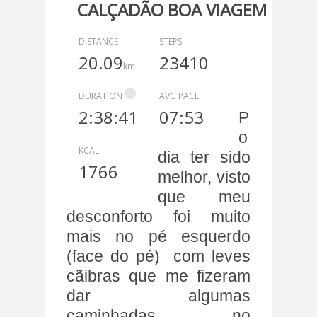
CALÇADÃO BOA VIAGEM 057 -
LIVRE
DISTANCE
STEPS
20.09
23410
km
DURATION
AVG PACE
2:38:41
07:53
P
o
KCAL
dia ter sido
1766
melhor, visto
que meu
desconforto foi muito
mais no pé esquerdo
(face do pé) com leves
cãibras que me fizeram
dar algumas
caminhadas no