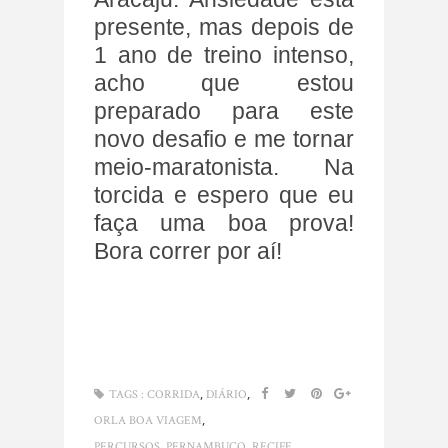
presente, mas depois de
1 ano de treino intenso,
acho que estou
preparado para este
novo desafio e me tornar
meio-maratonista. Na
torcida e espero que eu
faça uma boa prova!
Bora correr por aí!
,
,
TAGS :
CORRIDA
DIÁRIO
,
ORLA BOA VIAGEM
,
,
PERCURSOS
PERNAMBUCO
RECIFE