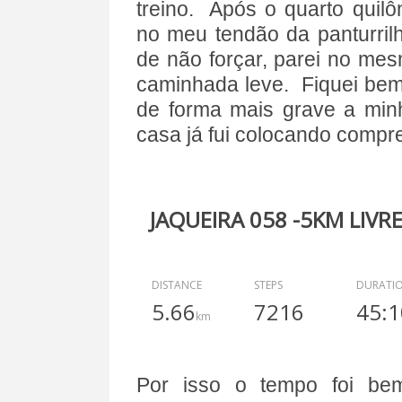
treino. Após o quarto quilô
no meu tendão da panturri
de não forçar, parei no m
caminhada leve. Fiquei bem
de forma mais grave a minh
casa já fui colocando compre
JAQUEIRA 058 -5KM LIVR
DISTANCE
STEPS
DURATI
5.66
7216
45:1
km
Por isso o tempo foi b