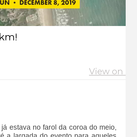
 já estava no farol da coroa do meio,
té a largada do evento para aqueles